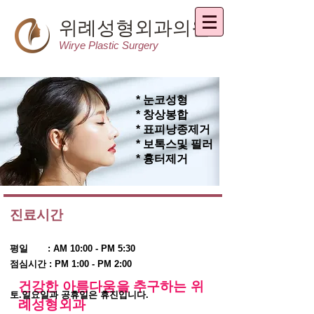
위례성형외과의원
Wirye Plastic Surgery
* ​눈코성형
* 창상봉합
* 표피낭종제거
* 보톡스및 필러
* 흉터제거
진료시간
평일 : AM 10:00 - PM 5:30
점심시간 : PM 1:00 - PM 2:00
건강한 아름다움을 추구하는 위
토.일요일과 공휴일은 휴진입니다.
례성형외과